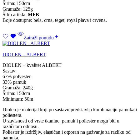
Širina: 150cm
Gramaža: 125g
Šifra artikla:
MFB
Boje dostupne: bela, crna, teget, royal plava i crvena.
Zatraži ponudu
DIOLEN – ALBERT
DIOLEN – kvalitet ALBERT
Sastav:
67% polyester
33% pamuk
Gramaža: 240g
Širina: 150cm
Minimum: 50m
Diolen je materijal koji po sastavu predstavlja kombinaciju pamuka i
poliestera.
U zavisnosti od vrste tkanine, pamuk i poliester mogu biti u
različitom odnosu.
Poliester je izdržljiv, elastičan i otporan na gužvanje za razliku od
pamuka,