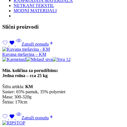
RASPRODAJA MATERIJALA
NETKANI TEKSTIL
MODNI MATERIJALI
Slični proizvodi
Zatraži ponudu
Kuvana mešavina – KM
Min. količina za porudžbinu:
Jedna rolna – cca 25 kg
Šifra artikla:
KM
Sastav: 65% pamuk, 35% polyester
Masa: 300-320g
Širina: 170cm
Zatraži ponudu