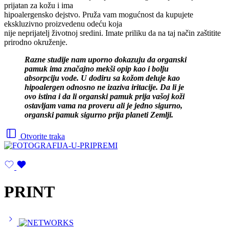
prijatan za kožu i ima
hipoalergensko dejstvo. Pruža vam mogućnost da kupujete
ekskluzivno proizvedenu odeću koja
nije neprijatelj životnoj sredini. Imate priliku da na taj način zaštitite
prirodno okruženje.
Razne studije nam uporno dokazuju da organski
pamuk ima značajno mekši opip kao i bolju
absorpciju vode. U dodiru sa kožom deluje kao
hipoalergen odnosno ne izaziva iritacije. Da li je
ovo istina i da li organski pamuk prija vašoj koži
ostavljam vama na proveru ali je jedno sigurno,
organski pamuk sigurno prija planeti Zemlji.
Otvorite traka
PRINT