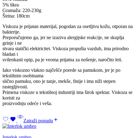
5% likra
Gramaža: 220-230g
Širina: 180cm
Viskoza je prijatan materijal, pogodan za osetljivu kožu, otporan na
bakterije.
Preporučujemo ga, jer ne izaziva alergijske reakcije, ne skuplja
grinje i ne
stvara statički elektricitet. Viskoza propušta vazduh, ima prirodno
hladan i
svilenkasti opip, pa je veoma prijatna za nošenje, naročito leti.
Iako viskozno vlakno najčešće porede sa pamukom, jer je po
tekstilnim osobinama
slično pamuku, ono je tanje, mekše, finije i ima niži stepen
rastegljivosti.
Primena viskoze u tekstilnoj industriji ima širok spektar. Viskoza se
koristi za
proizvodnju odeće i veša.
Zatraži ponudu
Interlok umbro