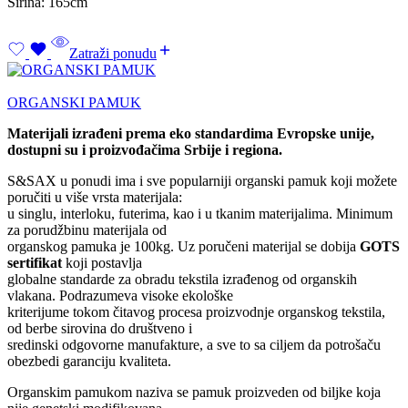
Širina: 165cm
Zatraži ponudu
ORGANSKI PAMUK
Materijali izrađeni prema eko standardima Evropske unije,
dostupni su i proizvođačima Srbije i regiona.
S&SAX u ponudi ima i sve popularniji organski pamuk koji možete
poručiti u više vrsta materijala:
u singlu, interloku, futerima, kao i u tkanim materijalima. Minimum
za porudžbinu materijala od
organskog pamuka je 100kg. Uz poručeni materijal se dobija
GOTS
sertifikat
koji postavlja
globalne standarde za obradu tekstila izrađenog od organskih
vlakana. Podrazumeva visoke ekološke
kriterijume tokom čitavog procesa proizvodnje organskog tekstila,
od berbe sirovina do društveno i
sredinski odgovorne manufakture, a sve to sa ciljem da potrošaču
obezbedi garanciju kvaliteta.
Organskim pamukom naziva se pamuk proizveden od biljke koja