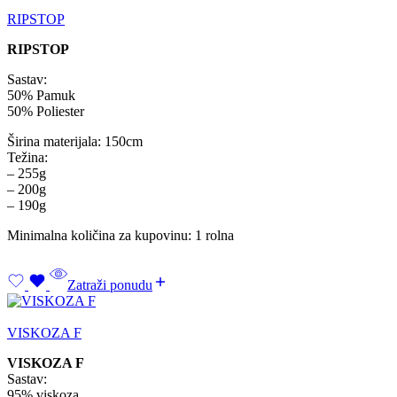
RIPSTOP
RIPSTOP
Sastav:
50% Pamuk
50% Poliester
Širina materijala: 150cm
Težina:
– 255g
– 200g
– 190g
Minimalna količina za kupovinu: 1 rolna
Zatraži ponudu
VISKOZA F
VISKOZA F
Sastav:
95% viskoza