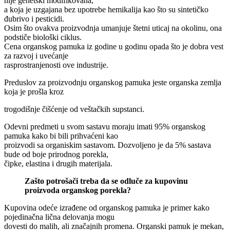
nije genetski modifikovana,
a koja je uzgajana bez upotrebe hemikalija kao što su sintetičko
đubrivo i pesticidi.
Osim što ovakva proizvodnja umanjuje štetni uticaj na okolinu, ona
podstiče biološki ciklus.
Cena organskog pamuka iz godine u godinu opada što je dobra vest
za razvoj i uvećanje
rasprostranjenosti ove industrije.
Preduslov za proizvodnju organskog pamuka jeste organska zemlja
koja je prošla kroz
trogodišnje čišćenje od veštačkih supstanci.
Odevni predmeti u svom sastavu moraju imati 95% organskog
pamuka kako bi bili prihvaćeni kao
proizvodi sa organiskim sastavom. Dozvoljeno je da 5% sastava
bude od boje prirodnog porekla,
čipke, elastina i drugih materijala.
Zašto potrošači treba da se odluče za kupovinu
proizvoda organskog porekla?
Kupovina odeće izrađene od organskog pamuka je primer kako
pojedinačna lična delovanja mogu
dovesti do malih, ali značajnih promena. Organski pamuk je mekan,