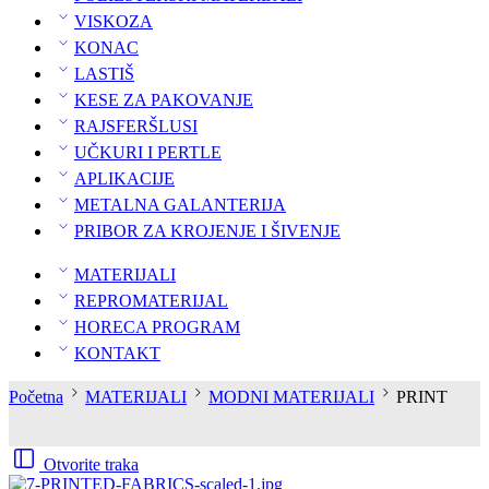
VISKOZA
KONAC
LASTIŠ
KESE ZA PAKOVANJE
RAJSFERŠLUSI
UČKURI I PERTLE
APLIKACIJE
METALNA GALANTERIJA
PRIBOR ZA KROJENJE I ŠIVENJE
MATERIJALI
REPROMATERIJAL
HORECA PROGRAM
KONTAKT
Početna
MATERIJALI
MODNI MATERIJALI
PRINT
Otvorite traka