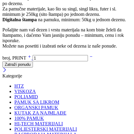
po dezenu.
Za pamučne materijale, kao što su singl, singl likra, futer i sl.
minimum je 250kg (sito štampa) po jednom dezenu.
Digitalna štampa
na pamuku, minimum: 50kg u jednom dezenu.
Pošaljite nam vaš dezen i vrstu materijala na kom biste želeli da
štampamo, i daćemo Vam jasniju ponudu – minimum, cenu i rok
isporuke.
Možete nas posetiti i izabrati neke od dezena iz naše ponude.
broj, PRINT
Zatraži ponudu
Kategorije
HTZ
VISKOZA
POLIAMID
PAMUK SA LIKROM
ORGANSKI PAMUK
KUTAK ZA NAJMLAĐE
100% PAMUK
HI-TECH MATERIJALI
POLIESTERSKI MATERIJALI