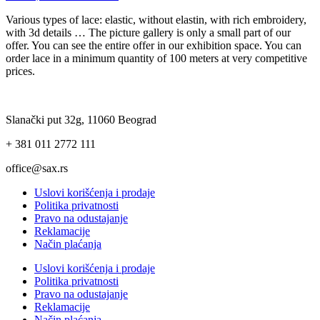
Various types of lace: elastic, without elastin, with rich embroidery,
with 3d details … The picture gallery is only a small part of our
offer. You can see the entire offer in our exhibition space. You can
order lace in a minimum quantity of 100 meters at very competitive
prices.
Slanački put 32g, 11060 Beograd
+ 381 011 2772 111
office@sax.rs
Uslovi korišćenja i prodaje
Politika privatnosti
Pravo na odustajanje
Reklamacije
Način plaćanja
Uslovi korišćenja i prodaje
Politika privatnosti
Pravo na odustajanje
Reklamacije
Način plaćanja