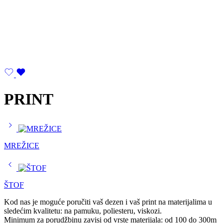
PRINT
MREŽICE
ŠTOF
Kod nas je moguće poručiti vaš dezen i vaš print na materijalima u
sledećim kvalitetu: na pamuku, poliesteru, viskozi.
Minimum za porudžbinu zavisi od vrste materijala: od 100 do 300m