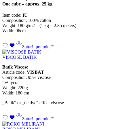
One cube – approx. 25 kg
Item code:
IU
Composition: 100% cotton
Weight: 180 g/m2 – (1 kg = 2.85 meters)
Width: 96cm
Zatraži ponudu
VISCOSE BATIK
Batik Viscose
Article code:
VISBAT
Composition: 95% viscose
5% lycra
Weight: 220 g
Width: 180 cm
„Batik“ or „tie dye“ effect viscose
Zatraži ponudu