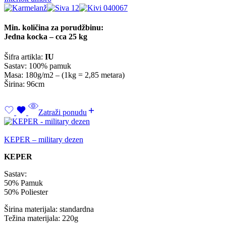
Min. količina za porudžbinu:
Jedna kocka – cca 25 kg
Šifra artikla:
IU
Sastav: 100% pamuk
Masa: 180g/m2 – (1kg = 2,85 metara)
Širina: 96cm
Zatraži ponudu
KEPER – military dezen
KEPER
Sastav:
50% Pamuk
50% Poliester
Širina materijala: standardna
Težina materijala: 220g