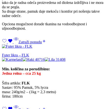
tako da je radna odeća proizvedena od diolena izdržljiva i ne mora
da se pegla.
Sa druge strane, pamuk daje mekoću i komfor pri nošenju takve
radne odeće.
Opciona mogućnost dorade tkanina na vodoodbojnost i
uljnoodbojnost.
Zatraži ponudu
Futer likra – FLK
Min. količina za porudžbinu:
Jedna rolna – cca 25 kg
Šifra artikla:
FLK
Sastav: 95% Pamuk, 5% lycra
masa: 240g/m2 – (1kg = 2,3 metra)
širina: 180cm