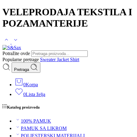
VELEPRODAJA TEKSTILA I
POZAMANTERIJE
Potražite ovde
Popularne pretrage
Sweater
Jacket
Shirt
Pretraga
0
Korpa
0
Lista želja
Katalog proizvoda
100% PAMUK
PAMUK SA LIKROM
POLIESTERSKI MATERIJALI