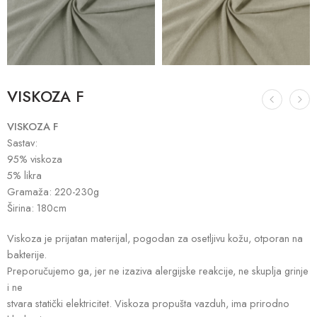
VISKOZA F
VISKOZA F
Sastav:
95% viskoza
5% likra
Gramaža: 220-230g
Širina: 180cm
Viskoza je prijatan materijal, pogodan za osetljivu kožu, otporan na
bakterije.
Preporučujemo ga, jer ne izaziva alergijske reakcije, ne skuplja grinje
i ne
stvara statički elektricitet. Viskoza propušta vazduh, ima prirodno