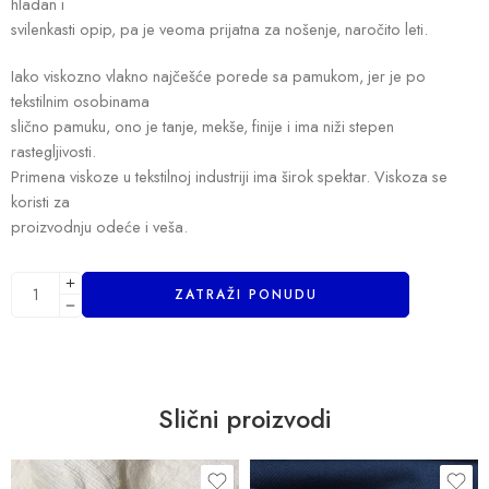
hladan i
svilenkasti opip, pa je veoma prijatna za nošenje, naročito leti.
Iako viskozno vlakno najčešće porede sa pamukom, jer je po
tekstilnim osobinama
slično pamuku, ono je tanje, mekše, finije i ima niži stepen
rastegljivosti.
Primena viskoze u tekstilnoj industriji ima širok spektar. Viskoza se
koristi za
proizvodnju odeće i veša.
ZATRAŽI PONUDU
Slični proizvodi