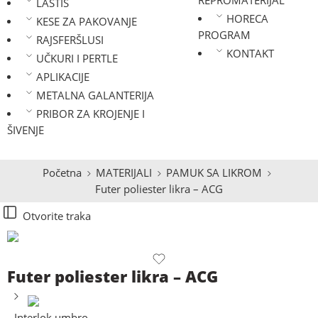
REPROMATERIJAL
LASTIŠ
HORECA
KESE ZA PAKOVANJE
PROGRAM
RAJSFERŠLUSI
KONTAKT
UČKURI I PERTLE
APLIKACIJE
METALNA GALANTERIJA
PRIBOR ZA KROJENJE I
ŠIVENJE
Početna
MATERIJALI
PAMUK SA LIKROM
Futer poliester likra – ACG
Otvorite traka
Futer poliester likra – ACG
Interlok umbro