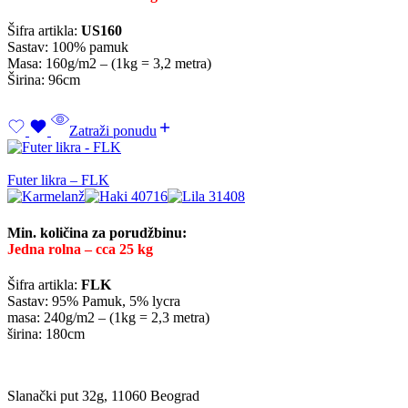
Šifra artikla:
US160
Sastav: 100% pamuk
Masa: 160g/m2 – (1kg = 3,2 metra)
Širina: 96cm
Zatraži ponudu
Futer likra – FLK
Min. količina za porudžbinu:
Jedna rolna – cca 25 kg
Šifra artikla:
FLK
Sastav: 95% Pamuk, 5% lycra
masa: 240g/m2 – (1kg = 2,3 metra)
širina: 180cm
Slanački put 32g, 11060 Beograd