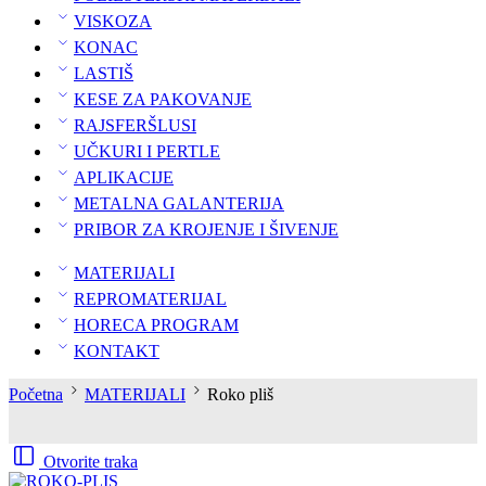
VISKOZA
KONAC
LASTIŠ
KESE ZA PAKOVANJE
RAJSFERŠLUSI
UČKURI I PERTLE
APLIKACIJE
METALNA GALANTERIJA
PRIBOR ZA KROJENJE I ŠIVENJE
MATERIJALI
REPROMATERIJAL
HORECA PROGRAM
KONTAKT
Početna
MATERIJALI
Roko pliš
Otvorite traka