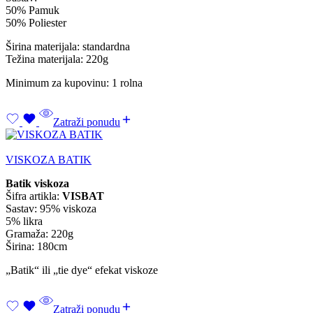
50% Pamuk
50% Poliester
Širina materijala: standardna
Težina materijala: 220g
Minimum za kupovinu: 1 rolna
Zatraži ponudu
VISKOZA BATIK
Batik viskoza
Šifra artikla:
VISBAT
Sastav: 95% viskoza
5% likra
Gramaža: 220g
Širina: 180cm
„Batik“ ili „tie dye“ efekat viskoze
Zatraži ponudu