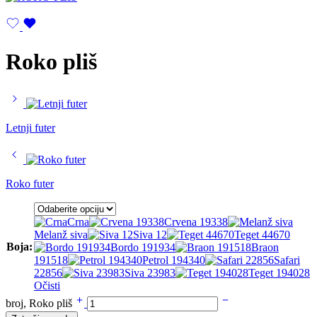
Roko pliš
Letnji futer
Roko futer
Crna
Crvena 19338
Melanž siva
Siva 12
Teget 44670
Boja:
Bordo 191934
Braon
191518
Petrol 194340
Safari
22856
Siva 23983
Teget 194028
Očisti
broj, Roko pliš