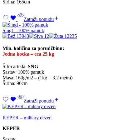
Širina: 165cm
Zatraži ponudu
Singl – 100% pamuk
Min. količina za porudžbinu:
Jedna kocka – cca 25 kg
Šifra artikla:
SNG
Sastav: 100% pamuk
Masa: 160g/m2 – (1kg = 3,2 metra)
Širina: 96cm
Zatraži ponudu
KEPER – military dezen
KEPER
Sastav: