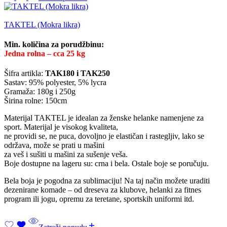
TAKTEL (Mokra likra)
Min. količina za porudžbinu:
Jedna rolna – cca 25 kg
Šifra artikla:
TAK180 i TAK250
Sastav: 95% polyester, 5% lycra
Gramaža: 180g i 250g
Širina rolne: 150cm
Materijal TAKTEL je idealan za ženske helanke namenjene za
sport. Materijal je visokog kvaliteta,
ne providi se, ne puca, dovoljno je elastičan i rastegljiv, lako se
održava, može se prati u mašini
za veš i sušiti u mašini za sušenje veša.
Boje dostupne na lageru su: crna i bela. Ostale boje se poručuju.
Bela boja je pogodna za sublimaciju! Na taj način možete uraditi
dezenirane komade – od dreseva za klubove, helanki za fitnes
program ili jogu, opremu za teretane, sportskih uniformi itd.