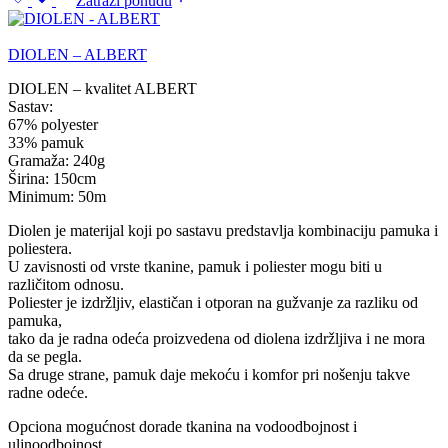
Zatraži ponudu
DIOLEN – ALBERT
DIOLEN – kvalitet ALBERT
Sastav:
67% polyester
33% pamuk
Gramaža: 240g
Širina: 150cm
Minimum: 50m
Diolen je materijal koji po sastavu predstavlja kombinaciju pamuka i
poliestera.
U zavisnosti od vrste tkanine, pamuk i poliester mogu biti u
različitom odnosu.
Poliester je izdržljiv, elastičan i otporan na gužvanje za razliku od
pamuka,
tako da je radna odeća proizvedena od diolena izdržljiva i ne mora
da se pegla.
Sa druge strane, pamuk daje mekoću i komfor pri nošenju takve
radne odeće.
Opciona mogućnost dorade tkanina na vodoodbojnost i
uljnoodbojnost.