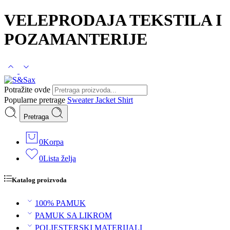
VELEPRODAJA TEKSTILA I
POZAMANTERIJE
Potražite ovde
Popularne pretrage
Sweater
Jacket
Shirt
Pretraga
0
Korpa
0
Lista želja
Katalog proizvoda
100% PAMUK
PAMUK SA LIKROM
POLIESTERSKI MATERIJALI