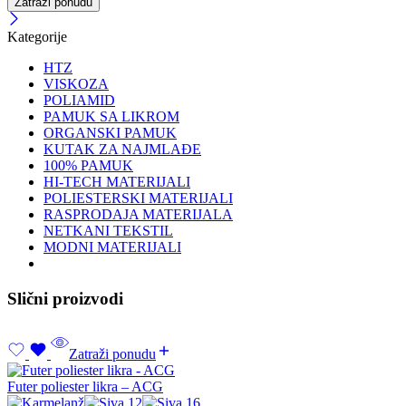
Zatraži ponudu
Kategorije
HTZ
VISKOZA
POLIAMID
PAMUK SA LIKROM
ORGANSKI PAMUK
KUTAK ZA NAJMLAĐE
100% PAMUK
HI-TECH MATERIJALI
POLIESTERSKI MATERIJALI
RASPRODAJA MATERIJALA
NETKANI TEKSTIL
MODNI MATERIJALI
Slični proizvodi
Zatraži ponudu
Futer poliester likra – ACG