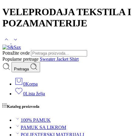
VELEPRODAJA TEKSTILA I
POZAMANTERIJE
Potražite ovde
Popularne pretrage
Sweater
Jacket
Shirt
Pretraga
0
Korpa
0
Lista želja
Katalog proizvoda
100% PAMUK
PAMUK SA LIKROM
POLIESTERSKI MATERIJALI