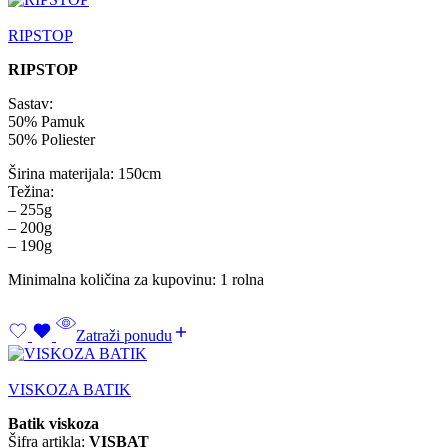
RIPSTOP
RIPSTOP
Sastav:
50% Pamuk
50% Poliester
Širina materijala: 150cm
Težina:
– 255g
– 200g
– 190g
Minimalna količina za kupovinu: 1 rolna
Zatraži ponudu
VISKOZA BATIK
Batik viskoza
Šifra artikla:
VISBAT