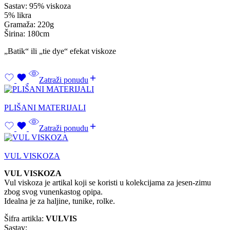
Sastav: 95% viskoza
5% likra
Gramaža: 220g
Širina: 180cm
„Batik“ ili „tie dye“ efekat viskoze
Zatraži ponudu
PLIŠANI MATERIJALI
Zatraži ponudu
VUL VISKOZA
VUL VISKOZA
Vul viskoza je artikal koji se koristi u kolekcijama za jesen-zimu
zbog svog vunenkastog opipa.
Idealna je za haljine, tunike, rolke.
Šifra artikla:
VULVIS
Sastav: