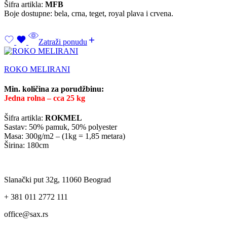
Šifra artikla:
MFB
Boje dostupne: bela, crna, teget, royal plava i crvena.
Zatraži ponudu
ROKO MELIRANI
Min. količina za porudžbinu:
Jedna rolna – cca 25 kg
Šifra artikla:
ROKMEL
Sastav: 50% pamuk, 50% polyester
Masa: 300g/m2 – (1kg = 1,85 metara)
Širina: 180cm
Slanački put 32g, 11060 Beograd
+ 381 011 2772 111
office@sax.rs