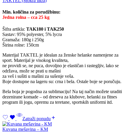
TAKTEL (Mokra likra)
Min. količina za porudžbinu:
Jedna rolna – cca 25 kg
Šifra artikla:
TAK180 i TAK250
Sastav: 95% polyester, 5% lycra
Gramaža: 180g i 250g
Širina rolne: 150cm
Materijal TAKTEL je idealan za ženske helanke namenjene za
sport. Materijal je visokog kvaliteta,
ne providi se, ne puca, dovoljno je elastičan i rastegljiv, lako se
održava, može se prati u mašini
za veš i sušiti u mašini za sušenje veša.
Boje dostupne na lageru su: crna i bela. Ostale boje se poručuju.
Bela boja je pogodna za sublimaciju! Na taj način možete uraditi
dezenirane komade – od dreseva za klubove, helanki za fitnes
program ili jogu, opremu za teretane, sportskih uniformi itd.
Zatraži ponudu
Kuvana mešavina – KM