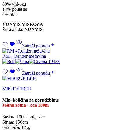
80% viskoza
14% poliester
6% likra
YUNVIS VISKOZA
Šifra atikla:
YUNVIS
Zatraži ponudu
RM – Render mešavina
Zatraži ponudu
MIKROFIBER
Min. količina za porudžbinu:
Jedna rolna – cca 100m
Sastav: 100% polyester
Širina: 150cm
Gramaža: 125g