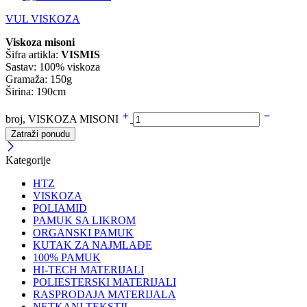
VUL VISKOZA
Viskoza misoni
Šifra artikla:
VISMIS
Sastav: 100% viskoza
Gramaža: 150g
Širina: 190cm
broj, VISKOZA MISONI
Zatraži ponudu
Kategorije
HTZ
VISKOZA
POLIAMID
PAMUK SA LIKROM
ORGANSKI PAMUK
KUTAK ZA NAJMLAĐE
100% PAMUK
HI-TECH MATERIJALI
POLIESTERSKI MATERIJALI
RASPRODAJA MATERIJALA
NETKANI TEKSTIL