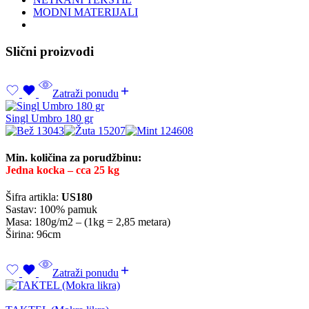
MODNI MATERIJALI
Slični proizvodi
Zatraži ponudu
Singl Umbro 180 gr
Min. količina za porudžbinu:
Jedna kocka – cca 25 kg
Šifra artikla:
US180
Sastav: 100% pamuk
Masa: 180g/m2 – (1kg = 2,85 metara)
Širina: 96cm
Zatraži ponudu