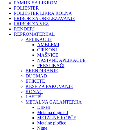
PAMUK SA LIKROM
POLIESTER
POLIESTER LIKRA ROLNA
PRIBOR ZA OBELEZAVANJE
PRIBOR ZA VEZ
RENDERI
REPROMATERIJAL
APLIKACIJE
AMBLEMI
CIRKONI
MAŠNICE
NAŠIVNE APLIKACIJE
PRESLIKAČI
BRENDIRANJE
DUGMAD
ETIKETE
KESE ZA PAKOVANJE
KONAC
LASTIŠ
METALNA GALANTERIJA
Drikeri
Metalna dugmad
METALNE KOPČE
Metalne pločice
Nitne