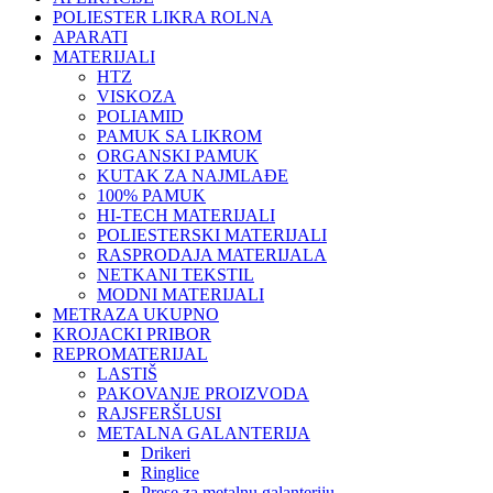
POLIESTER LIKRA ROLNA
APARATI
MATERIJALI
HTZ
VISKOZA
POLIAMID
PAMUK SA LIKROM
ORGANSKI PAMUK
KUTAK ZA NAJMLAĐE
100% PAMUK
HI-TECH MATERIJALI
POLIESTERSKI MATERIJALI
RASPRODAJA MATERIJALA
NETKANI TEKSTIL
MODNI MATERIJALI
METRAZA UKUPNO
KROJACKI PRIBOR
REPROMATERIJAL
LASTIŠ
PAKOVANJE PROIZVODA
RAJSFERŠLUSI
METALNA GALANTERIJA
Drikeri
Ringlice
Prese za metalnu galanteriju