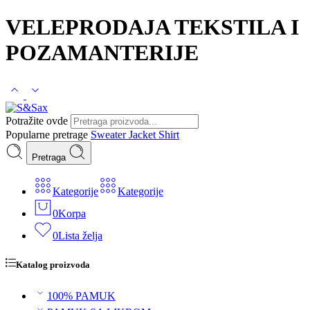
VELEPRODAJA TEKSTILA I
POZAMANTERIJE
Potražite ovde
Popularne pretrage
Sweater
Jacket
Shirt
Pretraga
Kategorije
Kategorije
0
Korpa
0
Lista želja
Katalog proizvoda
100% PAMUK