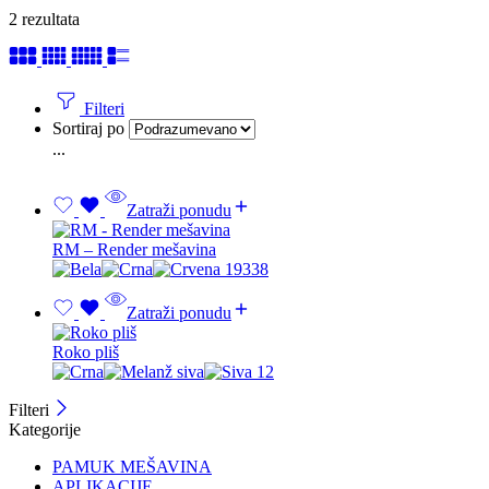
2 rezultata
Filteri
Sortiraj po
...
Zatraži ponudu
RM – Render mešavina
Zatraži ponudu
Roko pliš
Filteri
Kategorije
PAMUK MEŠAVINA
APLIKACIJE