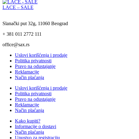
LACE – SALE
Slanački put 32g, 11060 Beograd
+ 381 011 2772 111
office@sax.rs
Uslovi korišćenja i prodaje
Politika privatnosti
Pravo na odustajanje
Reklamacije
Način plaćanja
Uslovi korišćenja i prodaje
Politika privatnosti
Pravo na odustajanje
Reklamacije
Način plaćanja
Kako kupiti?
Informacije o dostavi
Način plaćanja
Upustvo za registraciju