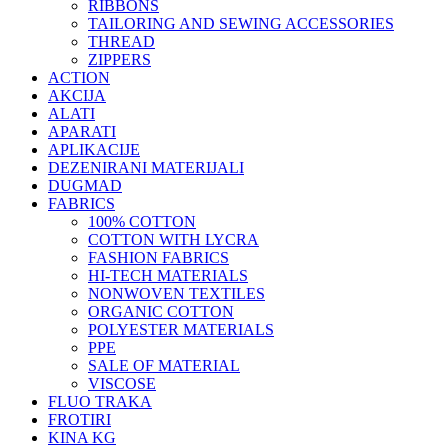
RIBBONS
TAILORING AND SEWING ACCESSORIES
THREAD
ZIPPERS
ACTION
AKCIJA
ALATI
APARATI
APLIKACIJE
DEZENIRANI MATERIJALI
DUGMAD
FABRICS
100% COTTON
COTTON WITH LYCRA
FASHION FABRICS
HI-TECH MATERIALS
NONWOVEN TEXTILES
ORGANIC COTTON
POLYESTER MATERIALS
PPE
SALE OF MATERIAL
VISCOSE
FLUO TRAKA
FROTIRI
KINA KG