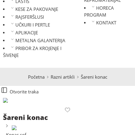
REPROMATERIJAL
LASTIŠ
HORECA
KESE ZA PAKOVANJE
PROGRAM
RAJSFERŠLUSI
KONTAKT
UČKURI I PERTLE
APLIKACIJE
METALNA GALANTERIJA
PRIBOR ZA KROJENJE I
ŠIVENJE
Početna
Razni artikli
Šareni konac
Otvorite traka
Šareni konac
Konac sof