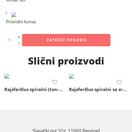
Providni konac
ZATRAŽI PONUDU
Slični proizvodi
Rajsferšlus spiralni (ton-ton) – 18 cm
Rajsferšlus spiralni sa srebrnim zubima – 80cm
Slanački put 32g, 11060 Beograd