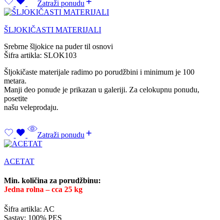
Zatraži ponudu
ŠLJOKIČASTI MATERIJALI
Srebrne šljokice na puder til osnovi
Šifra artikla: SLOK103
Šljokičaste materijale radimo po porudžbini i minimum je 100
metara.
Manji deo ponude je prikazan u galeriji. Za celokupnu ponudu,
posetite
našu veleprodaju.
Zatraži ponudu
ACETAT
Min. količina za porudžbinu:
Jedna rolna – cca 25 kg
Šifra artikla: AC
Sastav: 100% PES