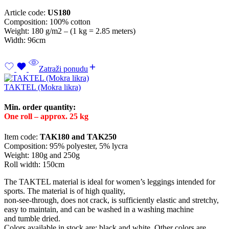
Article code:
US180
Composition: 100% cotton
Weight: 180 g/m2 – (1 kg = 2.85 meters)
Width: 96cm
Zatraži ponudu
TAKTEL (Mokra likra)
Min. order quantity:
One roll – approx. 25 kg
Item code:
TAK180 and TAK250
Composition: 95% polyester, 5% lycra
Weight: 180g and 250g
Roll width: 150cm
The TAKTEL material is ideal for women’s leggings intended for
sports. The material is of high quality,
non-see-through, does not crack, is sufficiently elastic and stretchy,
easy to maintain, and can be washed in a washing machine
and tumble dried.
Colors available in stock are: black and white. Other colors are