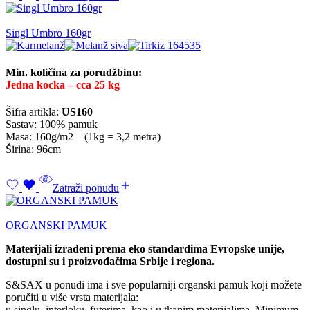
Singl Umbro 160gr
Min. količina za porudžbinu:
Jedna kocka – cca 25 kg
Šifra artikla:
US160
Sastav: 100% pamuk
Masa: 160g/m2 – (1kg = 3,2 metra)
Širina: 96cm
Zatraži ponudu
ORGANSKI PAMUK
Materijali izrađeni prema eko standardima Evropske unije,
dostupni su i proizvođačima Srbije i regiona.
S&SAX u ponudi ima i sve popularniji organski pamuk koji možete
poručiti u više vrsta materijala:
u singlu, interloku, futerima, kao i u tkanim materijalima. Minimum