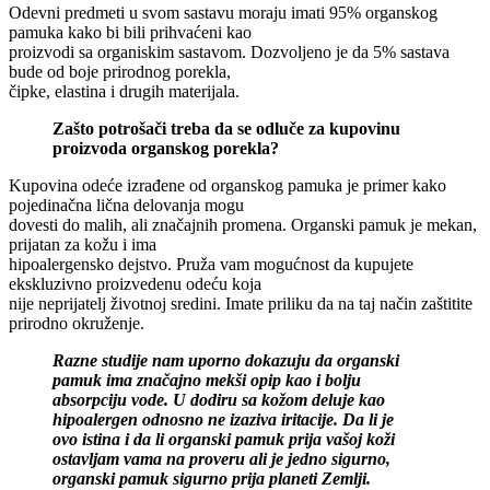
Odevni predmeti u svom sastavu moraju imati 95% organskog
pamuka kako bi bili prihvaćeni kao
proizvodi sa organiskim sastavom. Dozvoljeno je da 5% sastava
bude od boje prirodnog porekla,
čipke, elastina i drugih materijala.
Zašto potrošači treba da se odluče za kupovinu
proizvoda organskog porekla?
Kupovina odeće izrađene od organskog pamuka je primer kako
pojedinačna lična delovanja mogu
dovesti do malih, ali značajnih promena. Organski pamuk je mekan,
prijatan za kožu i ima
hipoalergensko dejstvo. Pruža vam mogućnost da kupujete
ekskluzivno proizvedenu odeću koja
nije neprijatelj životnoj sredini. Imate priliku da na taj način zaštitite
prirodno okruženje.
Razne studije nam uporno dokazuju da organski
pamuk ima značajno mekši opip kao i bolju
absorpciju vode. U dodiru sa kožom deluje kao
hipoalergen odnosno ne izaziva iritacije. Da li je
ovo istina i da li organski pamuk prija vašoj koži
ostavljam vama na proveru ali je jedno sigurno,
organski pamuk sigurno prija planeti Zemlji.