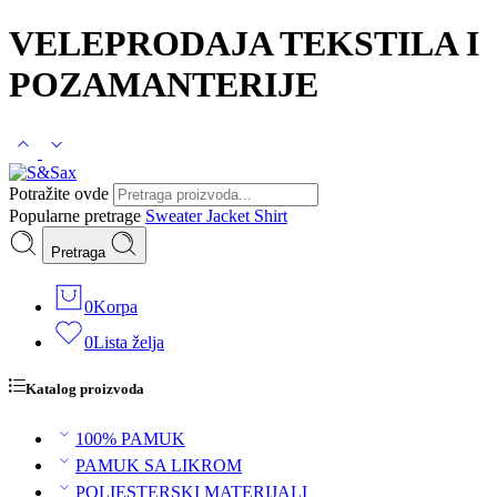
VELEPRODAJA TEKSTILA I
POZAMANTERIJE
Potražite ovde
Popularne pretrage
Sweater
Jacket
Shirt
Pretraga
0
Korpa
0
Lista želja
Katalog proizvoda
100% PAMUK
PAMUK SA LIKROM
POLIESTERSKI MATERIJALI