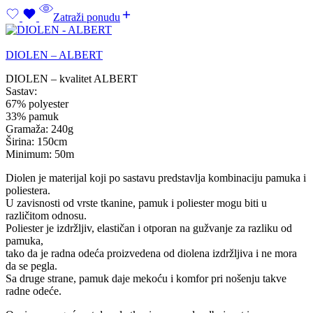
Zatraži ponudu
DIOLEN – ALBERT
DIOLEN – kvalitet ALBERT
Sastav:
67% polyester
33% pamuk
Gramaža: 240g
Širina: 150cm
Minimum: 50m
Diolen je materijal koji po sastavu predstavlja kombinaciju pamuka i
poliestera.
U zavisnosti od vrste tkanine, pamuk i poliester mogu biti u
različitom odnosu.
Poliester je izdržljiv, elastičan i otporan na gužvanje za razliku od
pamuka,
tako da je radna odeća proizvedena od diolena izdržljiva i ne mora
da se pegla.
Sa druge strane, pamuk daje mekoću i komfor pri nošenju takve
radne odeće.