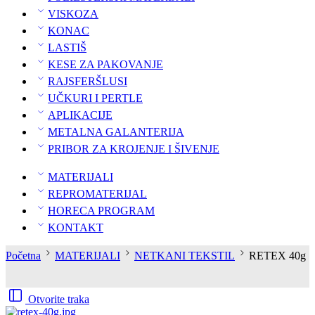
VISKOZA
KONAC
LASTIŠ
KESE ZA PAKOVANJE
RAJSFERŠLUSI
UČKURI I PERTLE
APLIKACIJE
METALNA GALANTERIJA
PRIBOR ZA KROJENJE I ŠIVENJE
MATERIJALI
REPROMATERIJAL
HORECA PROGRAM
KONTAKT
Početna
MATERIJALI
NETKANI TEKSTIL
RETEX 40g
Otvorite traka