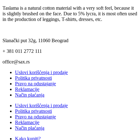
Taslama is a natural cotton material with a very soft feel, because it
is slightly brushed on the face. Due to 5% lycra, it is most often used
in the production of leggings, T-shirts, dresses, etc.
Slanački put 32g, 11060 Beograd
+ 381 011 2772 111
office@sax.rs
Uslovi korišćenja i prodaje
Politika privatnosti
Pravo na odustajanje
Reklamacije
Način plaćanja
Uslovi korišćenja i prodaje
Politika privatnosti
Pravo na odustajanje
Reklamacije
Način plaćanja
Kako kupiti?