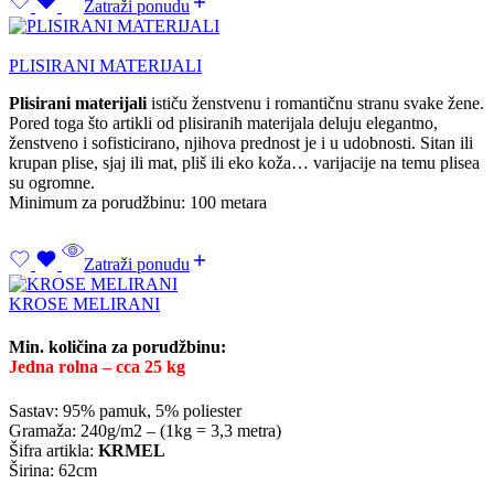
Zatraži ponudu
PLISIRANI MATERIJALI
Plisirani materijali
ističu ženstvenu i romantičnu stranu svake žene.
Pored toga što artikli od plisiranih materijala deluju elegantno,
ženstveno i sofisticirano, njihova prednost je i u udobnosti. Sitan ili
krupan plise, sjaj ili mat, pliš ili eko koža… varijacije na temu plisea
su ogromne.
Minimum za porudžbinu: 100 metara
Zatraži ponudu
KROSE MELIRANI
Min. količina za porudžbinu:
Jedna rolna – cca 25 kg
Sastav: 95% pamuk, 5% poliester
Gramaža: 240g/m2 – (1kg = 3,3 metra)
Šifra artikla:
KRMEL
Širina: 62cm