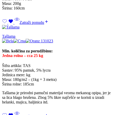
Masa: 200g
Širina: 160cm
Zatraži ponudu
Tašlama
Min. količina za porudžbinu:
Jedna rolna – cca 25 kg
Šifra artikla: TAS
Sastav: 95% pamuk, 5% lycra
Jedinica mere: kg
Masa: 180g/m2 – (1kg = 3 metra)
Širina rolne: 185cm
Tašlama je prirodni pamučni materijal veoma mekanog opipa, jer je
sa lica blago brušena. Zbog 5% likre najčešće se koristi u izradi
helanki, majica, haljinica itd.