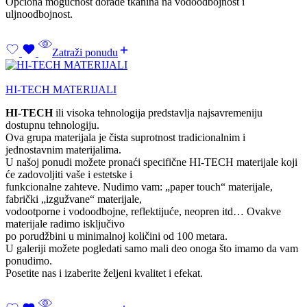
Opciona mogućnost dorade tkanina na vodoodbojnost i
uljnoodbojnost.
Zatraži ponudu
HI-TECH MATERIJALI
HI-TECH
ili visoka tehnologija predstavlja najsavremeniju
dostupnu tehnologiju.
Ova grupa materijala je čista suprotnost tradicionalnim i
jednostavnim materijalima.
U našoj ponudi možete pronaći specifične HI-TECH materijale koji
će zadovoljiti vaše i estetske i
funkcionalne zahteve. Nudimo vam: „paper touch“ materijale,
fabrički „izgužvane“ materijale,
vodootporne i vodoodbojne, reflektijuće, neopren itd… Ovakve
materijale radimo isključivo
po porudžbini u minimalnoj količini od 100 metara.
U galeriji možete pogledati samo mali deo onoga što imamo da vam
ponudimo.
Posetite nas i izaberite željeni kvalitet i efekat.