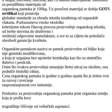
za porudžbinu materijala od
organskog pamuka je 100kg. Uz poručeni materijal se dobija
GOTS
sertifikat
koji postavlja
globalne standarde za obradu tekstila izrađenog od organskih
vlakana. Podrazumeva visoke ekološke
kriterijume tokom čitavog procesa proizvodnje organskog tekstila,
od berbe sirovina do društveno i
sredinski odgovorne manufakture, a sve to sa ciljem da potrošaču
obezbedi garanciju kvaliteta.
Organskim pamukom naziva se pamuk proizveden od biljke koja
nije genetski modifikovana,
a koja je uzgajana bez upotrebe hemikalija kao što su sintetičko
đubrivo i pesticidi.
Osim što ovakva proizvodnja umanjuje štetni uticaj na okolinu, ona
podstiče biološki ciklus.
Cena organskog pamuka iz godine u godinu opada što je dobra vest
za razvoj i uvećanje
rasprostranjenosti ove industrije.
Preduslov za proizvodnju organskog pamuka jeste organska zemlja
koja je prošla kroz
trogodišnje čišćenje od veštačkih supstanci.