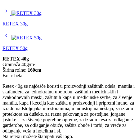
RETEX 30g
RETEX 50g
RETEX 40g
Gramaža 40g/m²
Širina rolne:
160cm
Boja: bela
Retex 40g se najčešće koristi u proizvodnji zaštitnih odela, mantila i
skafandera za jednokratnu upotrebu, zaštitnih medicinskih i
svakodnevnih maski, zaštitnih kapa u medicinske svrhe, za šivenje
mantila, kapa i kecelja kao zaštita u proizvodnji i pripremi hrane, za
izradu nadstoljnjaka u restoranima, u industriji nameštaja, za izradu
protektora za dušeke, za razna pakovanja za posteljine, jorgane,
jastuke… za šivenje pogrebne opreme, za izradu kesa za odlaganje
garderobe, za odlaganje obuće, zaštita obuće i torbi, za vreće za
odlaganje veša u hotelima i sl.
Na retexu možete štampati vaš logo.