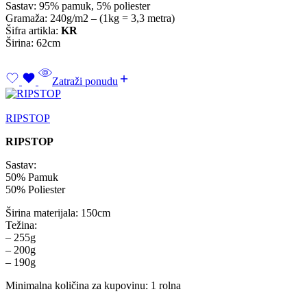
Sastav: 95% pamuk, 5% poliester
Gramaža: 240g/m2 – (1kg = 3,3 metra)
Šifra artikla:
KR
Širina: 62cm
Zatraži ponudu
RIPSTOP
RIPSTOP
Sastav:
50% Pamuk
50% Poliester
Širina materijala: 150cm
Težina:
– 255g
– 200g
– 190g
Minimalna količina za kupovinu: 1 rolna