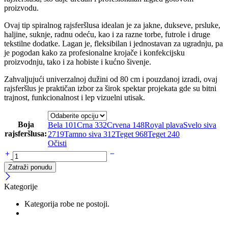
proizvodu.
Ovaj tip spiralnog rajsferšlusa idealan je za jakne, dukseve, prsluke,
haljine, suknje, radnu odeću, kao i za razne torbe, futrole i druge
tekstilne dodatke. Lagan je, fleksibilan i jednostavan za ugradnju, pa
je pogodan kako za profesionalne krojače i konfekcijsku
proizvodnju, tako i za hobiste i kućno šivenje.
Zahvaljujući univerzalnoj dužini od 80 cm i pouzdanoj izradi, ovaj
rajsferšlus je praktičan izbor za širok spektar projekata gde su bitni
trajnost, funkcionalnost i lep vizuelni utisak.
Boja
Bela 101
Crna 332
Crvena 148
Royal plava
Svelo siva
rajsferšlusa:
2719
Tamno siva 312
Teget 968
Teget 240
Očisti
Zatraži ponudu
Kategorije
Kategorija robe ne postoji.