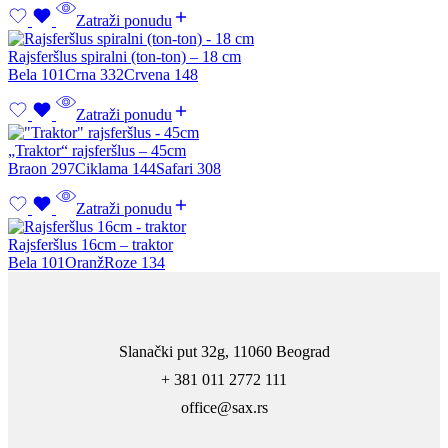
Zatraži ponudu
Rajsferšlus spiralni (ton-ton) – 18 cm
Bela 101
Crna 332
Crvena 148
Zatraži ponudu
„Traktor“ rajsferšlus – 45cm
Braon 297
Ciklama 144
Safari 308
Zatraži ponudu
Rajsferšlus 16cm – traktor
Bela 101
Oranž
Roze 134
Slanački put 32g, 11060 Beograd
+ 381 011 2772 111
office@sax.rs