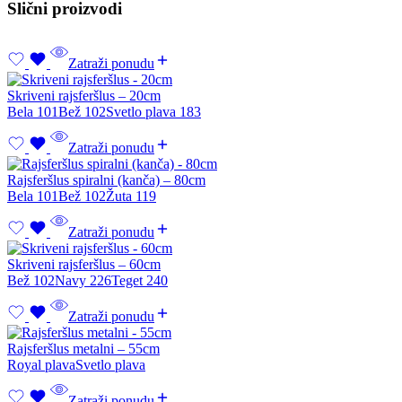
Slični proizvodi
Zatraži ponudu
Skriveni rajsferšlus – 20cm
Bela 101
Bež 102
Svetlo plava 183
Zatraži ponudu
Rajsferšlus spiralni (kanča) – 80cm
Bela 101
Bež 102
Žuta 119
Zatraži ponudu
Skriveni rajsferšlus – 60cm
Bež 102
Navy 226
Teget 240
Zatraži ponudu
Rajsferšlus metalni – 55cm
Royal plava
Svetlo plava
Zatraži ponudu