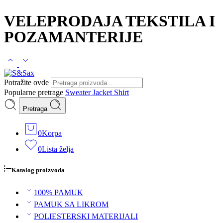
VELEPRODAJA TEKSTILA I
POZAMANTERIJE
Potražite ovde
Popularne pretrage
Sweater
Jacket
Shirt
Pretraga
0
Korpa
0
Lista želja
Katalog proizvoda
100% PAMUK
PAMUK SA LIKROM
POLIESTERSKI MATERIJALI