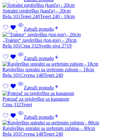
Spiralni rajsferšlus (kanča) – 20cm
Bela 101
Teget 240
Teget 240 - 18cm
Zatraži ponudu
„Traktor“ rajsferšlus (ton-ton) – 20cm
Bela 101
Crna 332
Svetlo siva 2719
Zatraži ponudu
Rajsferšlus spiralni sa srebrnim zubom – 18cm
Bela 101
Crvena 148
Teget 240
Zatraži ponudu
Potezač za rajsferšlus sa kanapom
Crna 332
Teget
Zatraži ponudu
Rajsferšlus spiralni sa srebrnim zubima – 80cm
Bela 101
Crvena 148
Teget 240