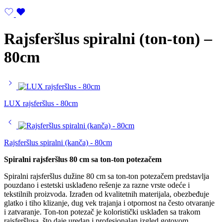
Rajsferšlus spiralni (ton-ton) –
80cm
LUX rajsferšlus - 80cm
Rajsferšlus spiralni (kanča) - 80cm
Spiralni rajsferšlus 80 cm sa ton-ton potezačem
Spiralni rajsferšlus dužine 80 cm sa ton-ton potezačem predstavlja
pouzdano i estetski usklađeno rešenje za razne vrste odeće i
tekstilnih proizvoda. Izrađen od kvalitetnih materijala, obezbeđuje
glatko i tiho klizanje, dug vek trajanja i otpornost na često otvaranje
i zatvaranje. Ton-ton potezač je koloristički usklađen sa trakom
rajsferšlusa, što daje uredan i profesionalan izgled gotovom