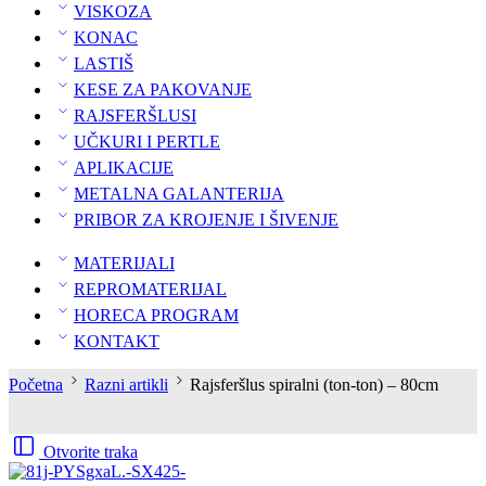
VISKOZA
KONAC
LASTIŠ
KESE ZA PAKOVANJE
RAJSFERŠLUSI
UČKURI I PERTLE
APLIKACIJE
METALNA GALANTERIJA
PRIBOR ZA KROJENJE I ŠIVENJE
MATERIJALI
REPROMATERIJAL
HORECA PROGRAM
KONTAKT
Početna
Razni artikli
Rajsferšlus spiralni (ton-ton) – 80cm
Otvorite traka