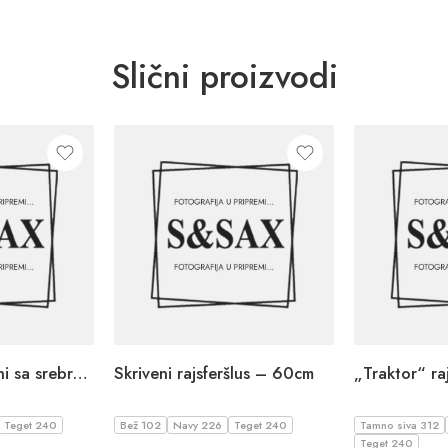
Slični proizvodi
Rajsferšlus spiralni sa srebrnim zubom – 18cm
Skriveni rajsferšlus – 60cm
„Traktor“ ra
Teget 240
Bež 102
Navy 226
Teget 240
Tamno siva 312
Teget 240