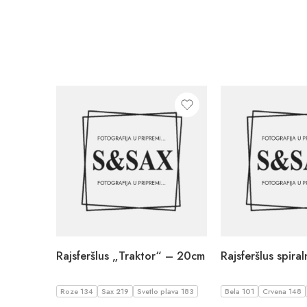
Rajsferšlus „Traktor“ – 20cm
Roze 134
Sax 219
Svetlo plava 183
Bela 101
Crvena 148