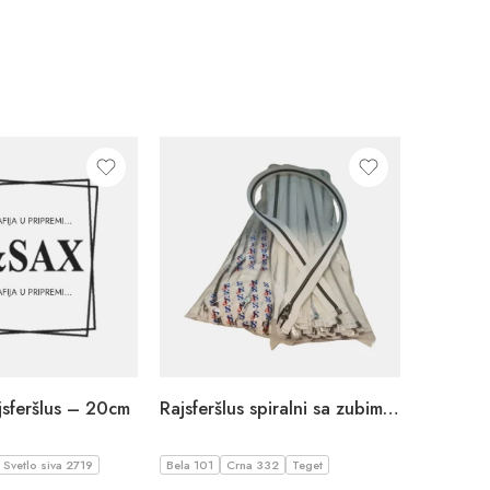
jsferšlus – 20cm
Rajsferšlus spiralni sa zubima u black nickl boji – 80cm
Svetlo siva 2719
Bela 101
Crna 332
Teget
Bela 101