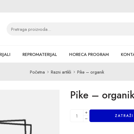
IJALI
REPROMATERIJAL
HORECA PROGRAM
KONT
Početna
Razni artikli
Pike – organik
Pike – organi
ZATRAŽ