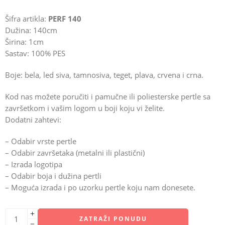
Šifra artikla:
PERF 140
Dužina: 140cm
Širina: 1cm
Sastav: 100% PES
Boje: bela, led siva, tamnosiva, teget, plava, crvena i crna.
Kod nas možete poručiti i pamučne ili poliesterske pertle sa
završetkom i vašim logom u boji koju vi želite.
Dodatni zahtevi:
– Odabir vrste pertle
– Odabir završetaka (metalni ili plastični)
– Izrada logotipa
– Odabir boja i dužina pertli
– Moguća izrada i po uzorku pertle koju nam donesete.
ZATRAŽI PONUDU