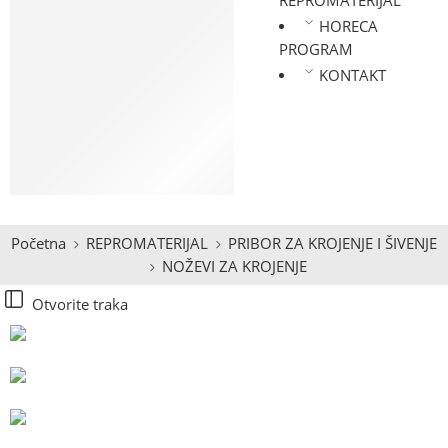
REPROMATERIJAL
LASTIŠ
HORECA
KESE ZA PAKOVANJE
PROGRAM
RAJSFERŠLUSI
KONTAKT
UČKURI I PERTLE
APLIKACIJE
METALNA GALANTERIJA
PRIBOR ZA KROJENJE I
ŠIVENJE
Početna
REPROMATERIJAL
PRIBOR ZA KROJENJE I ŠIVENJE
NOŽEVI ZA KROJENJE
Otvorite traka