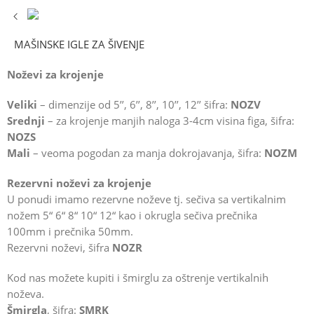
MAŠINSKE IGLE ZA ŠIVENJE
Noževi za krojenje
Veliki
– dimenzije od 5’’, 6’’, 8’’, 10’’, 12’’ šifra:
NOZV
Srednji
– za krojenje manjih naloga 3-4cm visina figa, šifra:
NOZS
Mali
– veoma pogodan za manja dokrojavanja, šifra:
NOZM
Rezervni noževi za krojenje
U ponudi imamo rezervne noževe tj. sečiva sa vertikalnim
nožem 5“ 6“ 8“ 10“ 12“ kao i okrugla sečiva prečnika
100mm i prečnika 50mm.
Rezervni noževi, šifra
NOZR
Kod nas možete kupiti i šmirglu za oštrenje vertikalnih
noževa.
Šmirgla
, šifra:
SMRK