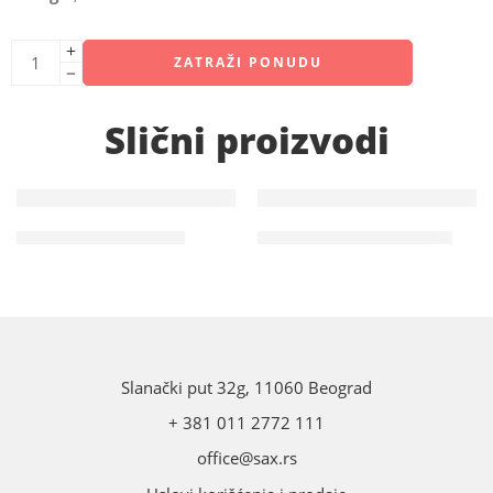
ZATRAŽI PONUDU
Slični proizvodi
UČKURI POLISTERSKI
Krojačke krede i olovke
Slanački put 32g, 11060 Beograd
+ 381 011 2772 111
office@sax.rs