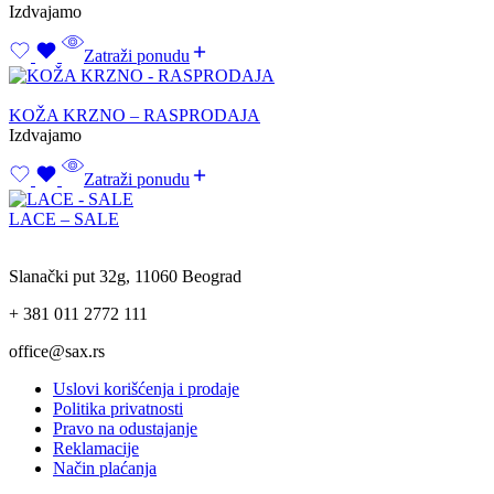
Izdvajamo
Zatraži ponudu
KOŽA KRZNO – RASPRODAJA
Izdvajamo
Zatraži ponudu
LACE – SALE
Slanački put 32g, 11060 Beograd
+ 381 011 2772 111
office@sax.rs
Uslovi korišćenja i prodaje
Politika privatnosti
Pravo na odustajanje
Reklamacije
Način plaćanja