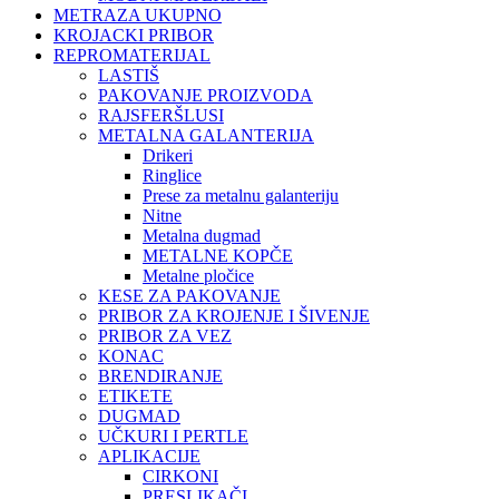
METRAZA UKUPNO
KROJACKI PRIBOR
REPROMATERIJAL
LASTIŠ
PAKOVANJE PROIZVODA
RAJSFERŠLUSI
METALNA GALANTERIJA
Drikeri
Ringlice
Prese za metalnu galanteriju
Nitne
Metalna dugmad
METALNE KOPČE
Metalne pločice
KESE ZA PAKOVANJE
PRIBOR ZA KROJENJE I ŠIVENJE
PRIBOR ZA VEZ
KONAC
BRENDIRANJE
ETIKETE
DUGMAD
UČKURI I PERTLE
APLIKACIJE
CIRKONI
PRESLIKAČI