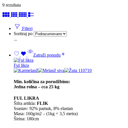
9 rezultata
Filteri
Sortiraj po
...
Zatraži ponudu
Ful likra
Min. količina za porudžbinu:
Jedna rolna – cca 25 kg
FUL LIKRA
Šifra artikla:
FLIK
Ssastav: 92% pamuk, 8% elastan
Masa: 160g/m2 – (1kg = 3,5 metra)
Širina: 180cm