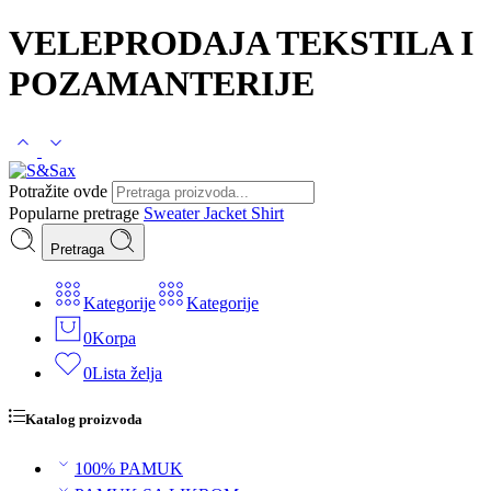
VELEPRODAJA TEKSTILA I
POZAMANTERIJE
Potražite ovde
Popularne pretrage
Sweater
Jacket
Shirt
Pretraga
Kategorije
Kategorije
0
Korpa
0
Lista želja
Katalog proizvoda
100% PAMUK