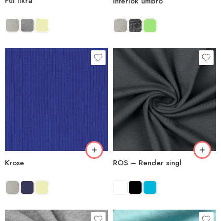
Ful likra
Interlok umbro
Krose
ROS – Render singl