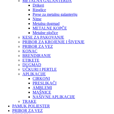
METALNA GALANTERIJA
Drikeri
Ringlice
Prese za metalnu galanteriju
Nitne
Metalna dugmad
METALNE KOPČE
Metalne pločice
KESE ZA PAKOVANJE
PRIBOR ZA KROJENJE I ŠIVENJE
PRIBOR ZA VEZ
KONAC
BRENDIRANJE
ETIKETE
DUGMAD
UČKURI I PERTLE
APLIKACIJE
CIRKONI
PRESLIKAČI
AMBLEMI
MAŠNICE
NAŠIVNE APLIKACIJE
TRAKE
PAMUK POLIESTER
PRIBOR ZA VEZ