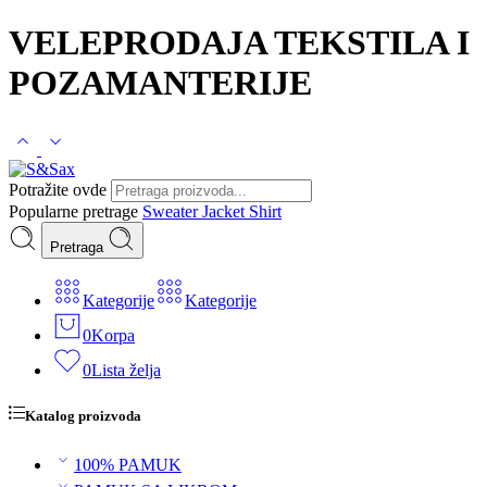
VELEPRODAJA TEKSTILA I
POZAMANTERIJE
Potražite ovde
Popularne pretrage
Sweater
Jacket
Shirt
Pretraga
Kategorije
Kategorije
0
Korpa
0
Lista želja
Katalog proizvoda
100% PAMUK