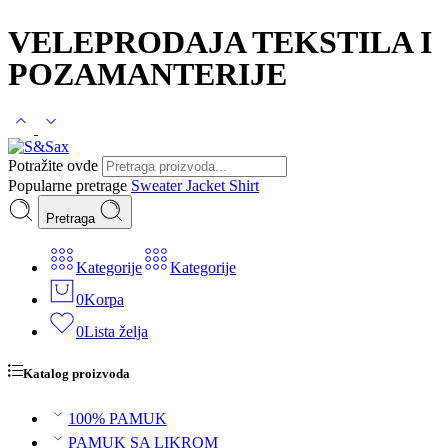
VELEPRODAJA TEKSTILA I
POZAMANTERIJE
Potražite ovde
Popularne pretrage
Sweater
Jacket
Shirt
Pretraga
Kategorije
Kategorije
0
Korpa
0
Lista želja
Katalog proizvoda
100% PAMUK
PAMUK SA LIKROM