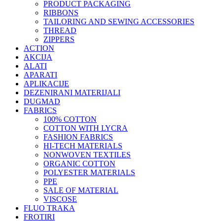
PRODUCT PACKAGING
RIBBONS
TAILORING AND SEWING ACCESSORIES
THREAD
ZIPPERS
ACTION
AKCIJA
ALATI
APARATI
APLIKACIJE
DEZENIRANI MATERIJALI
DUGMAD
FABRICS
100% COTTON
COTTON WITH LYCRA
FASHION FABRICS
HI-TECH MATERIALS
NONWOVEN TEXTILES
ORGANIC COTTON
POLYESTER MATERIALS
PPE
SALE OF MATERIAL
VISCOSE
FLUO TRAKA
FROTIRI