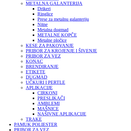
METALNA GALANTERIJA
Drikeri
Ringlice
Prese za metalnu galanteriju
Nitne
Metalna dugmad
METALNE KOPČE
Metalne pločice
KESE ZA PAKOVANJE
PRIBOR ZA KROJENJE I ŠIVENJE
PRIBOR ZA VEZ
KONAC
BRENDIRANJE
ETIKETE
DUGMAD
UČKURI I PERTLE
APLIKACIJE
CIRKONI
PRESLIKAČI
AMBLEMI
MAŠNICE
NAŠIVNE APLIKACIJE
TRAKE
PAMUK POLIESTER
PRIBOR ZA VEZ