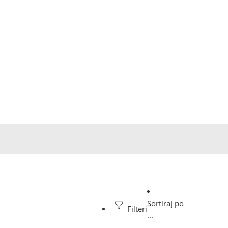
Sortiraj po
Filteri
...