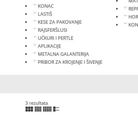
MAT
KONAC
REP
LASTIŠ
HOR
KESE ZA PAKOVANJE
KON
RAJSFERŠLUSI
UČKURI I PERTLE
APLIKACIJE
METALNA GALANTERIJA
PRIBOR ZA KROJENJE I ŠIVENJE
3 rezultata