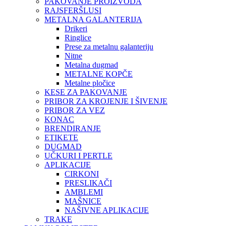
PAKOVANJE PROIZVODA
RAJSFERŠLUSI
METALNA GALANTERIJA
Drikeri
Ringlice
Prese za metalnu galanteriju
Nitne
Metalna dugmad
METALNE KOPČE
Metalne pločice
KESE ZA PAKOVANJE
PRIBOR ZA KROJENJE I ŠIVENJE
PRIBOR ZA VEZ
KONAC
BRENDIRANJE
ETIKETE
DUGMAD
UČKURI I PERTLE
APLIKACIJE
CIRKONI
PRESLIKAČI
AMBLEMI
MAŠNICE
NAŠIVNE APLIKACIJE
TRAKE