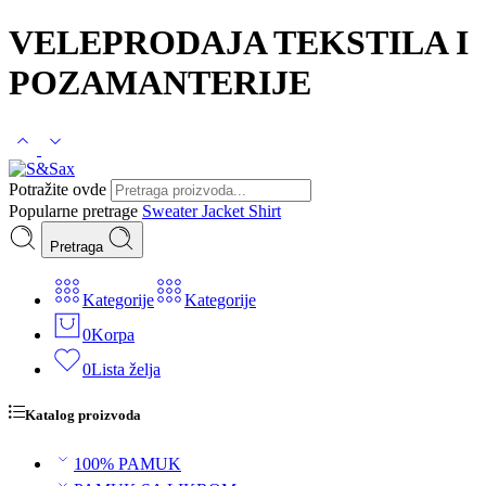
VELEPRODAJA TEKSTILA I
POZAMANTERIJE
Potražite ovde
Popularne pretrage
Sweater
Jacket
Shirt
Pretraga
Kategorije
Kategorije
0
Korpa
0
Lista želja
Katalog proizvoda
100% PAMUK