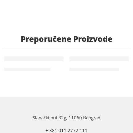
Preporučene Proizvode
IZDVAJAMO
IZDVAJAMO
ČIPKA – RASPRODAJA
COAT FOR COATS SALE
Slanački put 32g, 11060 Beograd
+ 381 011 2772 111