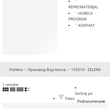
KONAC
REPROMATERIJAL
LASTIŠ
HORECA
KESE ZA PAKOVANJE
PROGRAM
RAJSFERŠLUSI
KONTAKT
UČKURI I PERTLE
APLIKACIJE
METALNA GALANTERIJA
PRIBOR ZA KROJENJE I
ŠIVENJE
Početna
Производ Boja konca:
155519 - ZELENA
1 rezultat
Sortiraj po
Filteri