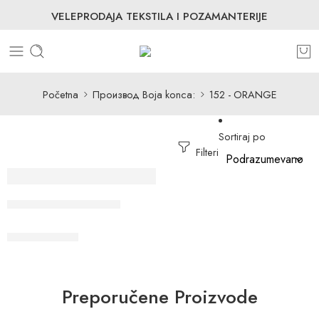
VELEPRODAJA TEKSTILA I POZAMANTERIJE
Početna
Производ Boja konca:
152 - ORANGE
Sortiraj po
Filteri
Konac za šivenje 40/2
Preporučene Proizvode