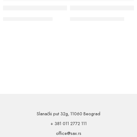
IZDVAJAMO
IZDVAJAMO
ČIPKA – RASPRODAJA
COAT FOR COATS SALE
Slanački put 32g, 11060 Beograd
+ 381 011 2772 111
office@sax.rs