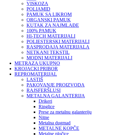
VISKOZA
POLIAMID
PAMUK SA LIKROM
ORGANSKI PAMUK
KUTAK ZA NAJMLAĐE
100% PAMUK
HI-TECH MATERIJALI
POLIESTERSKI MATERIJALI
RASPRODAJA MATERIJALA
NETKANI TEKSTIL
MODNI MATERIJALI
METRAZA UKUPNO
KROJACKI PRIBOR
REPROMATERIJAL
LASTIŠ
PAKOVANJE PROIZVODA
RAJSFERŠLUSI
METALNA GALANTERIJA
Drikeri
Ringlice
Prese za metalnu galanteriju
Nitne
Metalna dugmad
METALNE KOPČE
Metalne pločice