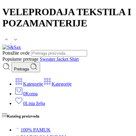
VELEPRODAJA TEKSTILA I
POZAMANTERIJE
Potražite ovde
Popularne pretrage
Sweater
Jacket
Shirt
Pretraga
Kategorije
Kategorije
0
Korpa
0
Lista želja
Katalog proizvoda
100% PAMUK