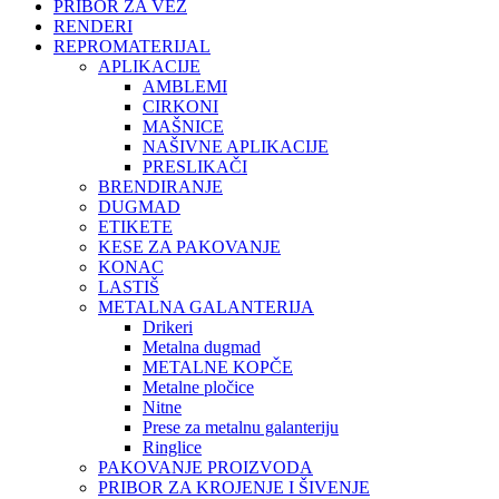
PRIBOR ZA VEZ
RENDERI
REPROMATERIJAL
APLIKACIJE
AMBLEMI
CIRKONI
MAŠNICE
NAŠIVNE APLIKACIJE
PRESLIKAČI
BRENDIRANJE
DUGMAD
ETIKETE
KESE ZA PAKOVANJE
KONAC
LASTIŠ
METALNA GALANTERIJA
Drikeri
Metalna dugmad
METALNE KOPČE
Metalne pločice
Nitne
Prese za metalnu galanteriju
Ringlice
PAKOVANJE PROIZVODA
PRIBOR ZA KROJENJE I ŠIVENJE