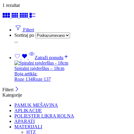
1 rezultat
Filteri
Sortiraj po
...
Zatraži ponudu
Spiralni rajsferšlus – 18cm
Boja artikla:
Roze 134
Roze 137
Filteri
Kategorije
PAMUK MEŠAVINA
APLIKACIJE
POLIESTER LIKRA ROLNA
APARATI
MATERIJALI
HTZ