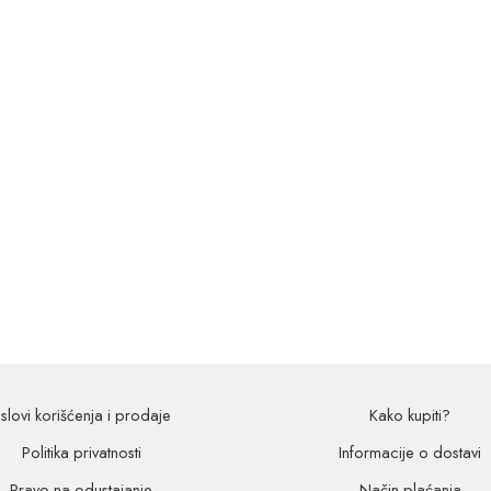
slovi korišćenja i prodaje
Kako kupiti?
Politika privatnosti
Informacije o dostavi
Pravo na odustajanje
Način plaćanja