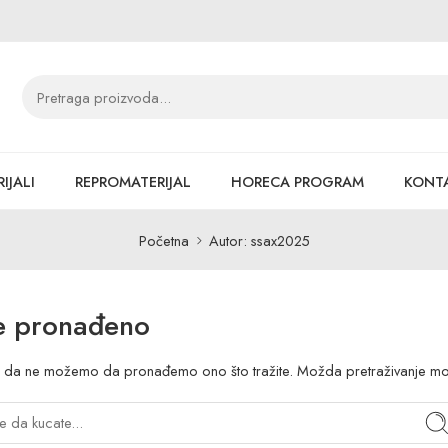
IJALI
REPROMATERIJAL
HORECA PROGRAM
KONT
Početna
Autor: ssax2025
e pronađeno
a da ne možemo da pronađemo ono što tražite. Možda pretraživanje 