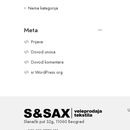
Nema kategorija
Meta
Prijava
Dovod unosa
Dovod komentara
sr.WordPress.org
U
Slanački put 32g, 11060 Beograd